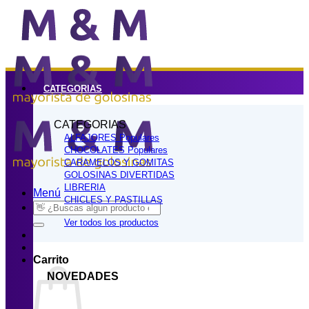
Saltar
al
contenido
CATEGORIAS
CATEGORIAS
ALFAJORES
CHOCOLATES
CARAMELOS Y GOMITAS
GOLOSINAS DIVERTIDAS
LIBRERIA
Menú
CHICLES Y PASTILLAS
Buscar
por:
Ver todos los productos
Carrito
NOVEDADES