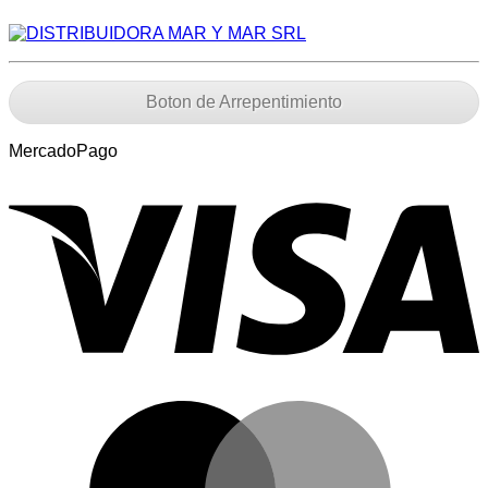
Boton de Arrepentimiento
MercadoPago
V
M