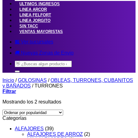
ULTIMOS INGRESOS
LINEA ARCOR
LINEA FELFORT
LINEA JORGITO
SIN TACC
VENTAS MAYORISTAS
🏪 Ver sucursales
🚚 Nuevas Zonas de Envio
Buscar
por:
Inicio
/
GOLOSINAS
/
OBLEAS, TURRONES, CUBANITOS
y BAÑADOS
/
TURRONES
Filtrar
Ordenado
Mostrando los 2 resultados
por
popularidad
Categorías
ALFAJORES
(39)
ALFAJORES DE ARROZ
(2)