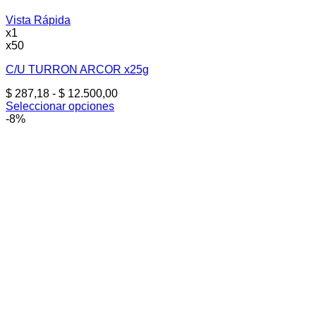
Vista Rápida
x1
x50
C/U TURRON ARCOR x25g
Rango
$
287,18
-
$
12.500,00
de
Seleccionar opciones
Este
precios:
-8%
producto
desde
tiene
$ 287,18
múltiples
hasta
variantes.
$ 12.500,00
Las
opciones
se
pueden
elegir
en
la
página
de
producto