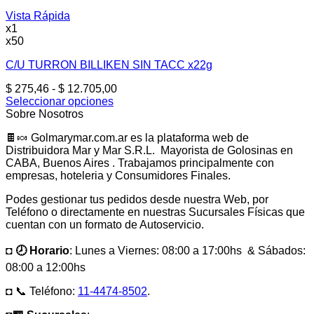
Vista Rápida
x1
x50
C/U TURRON BILLIKEN SIN TACC x22g
Rango
$
275,46
-
$
12.705,00
de
Seleccionar opciones
Este
precios:
Sobre Nosotros
producto
desde
🍫🍬 Golmarymar.com.ar es la plataforma web de
tiene
$ 275,46
Distribuidora Mar y Mar S.R.L. Mayorista de Golosinas en
múltiples
hasta
CABA, Buenos Aires . Trabajamos principalmente con
variantes.
$ 12.705,00
empresas, hoteleria y Consumidores Finales.
Las
opciones
Podes gestionar tus pedidos desde nuestra Web, por
se
Teléfono o directamente en nuestras Sucursales Físicas que
pueden
cuentan con un formato de Autoservicio.
elegir
en
◘ 🕗 Horario
: Lunes a Viernes: 08:00 a 17:00hs & Sábados:
la
página
08:00 a 12:00hs
de
producto
◘ 📞 Teléfono:
11-4474-8502
.