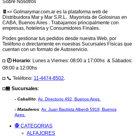
Sobre Nosotros
🍫🍬 Golmarymar.com.ar es la plataforma web de
Distribuidora Mar y Mar S.R.L. Mayorista de Golosinas en
CABA, Buenos Aires . Trabajamos principalmente con
empresas, hoteleria y Consumidores Finales.
Podes gestionar tus pedidos desde nuestra Web, por
Teléfono o directamente en nuestras Sucursales Físicas que
cuentan con un formato de Autoservicio.
◘ 🕗 Horario
: Lunes a Viernes: 08:00 a 17:00hs & Sábados:
08:00 a 12:00hs
◘ 📞 Teléfono:
11-4474-8502
.
◘🏪 Sucursales
:
- Caballito
:
Av. Directorio 492, Buenos Aires.
- Mataderos
:
Av. Juan Bautista Alberdi 5918, Buenos
Aires.
🕵️ CATEGORIAS
ALFAJORES