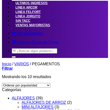
ULTIMOS INGRESOS
LINEA ARCOR
LINEA FELFORT
LINEA JORGITO
SIN TACC
VENTAS MAYORISTAS
🏪 Ver sucursales
🚚 Nuevas Zonas de Envio
Buscar
por:
Inicio
/
VARIOS
/
PEGAMENTOS
Filtrar
Ordenado
Mostrando los 10 resultados
por
popularidad
Categorías
ALFAJORES
(39)
ALFAJORES DE ARROZ
(2)
MINI ALFAJORES
(3)