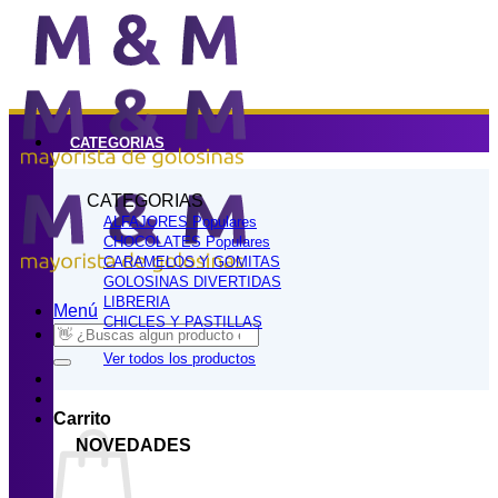
Saltar
al
contenido
CATEGORIAS
CATEGORIAS
ALFAJORES
CHOCOLATES
CARAMELOS Y GOMITAS
GOLOSINAS DIVERTIDAS
LIBRERIA
Menú
CHICLES Y PASTILLAS
Buscar
por:
Ver todos los productos
Carrito
NOVEDADES