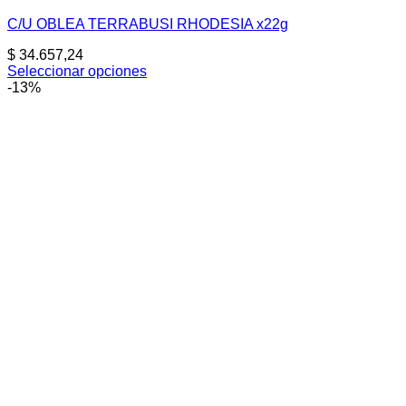
C/U OBLEA TERRABUSI RHODESIA x22g
$
34.657,24
Seleccionar opciones
Este
-13%
producto
tiene
múltiples
variantes.
Las
opciones
se
pueden
elegir
en
la
página
de
producto