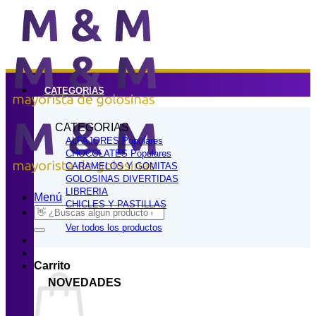
Saltar
al
contenido
CATEGORIAS
CATEGORIAS
ALFAJORES
CHOCOLATES
CARAMELOS Y GOMITAS
GOLOSINAS DIVERTIDAS
LIBRERIA
Menú
CHICLES Y PASTILLAS
Buscar
por:
Ver todos los productos
Carrito
NOVEDADES