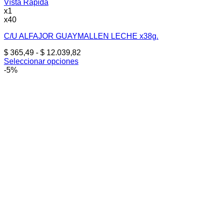
Vista Rápida
x1
x40
C/U ALFAJOR GUAYMALLEN LECHE x38g.
Rango
$
365,49
-
$
12.039,82
de
Seleccionar opciones
Este
precios:
-5%
producto
desde
tiene
$ 365,49
múltiples
hasta
variantes.
$ 12.039,82
Las
opciones
se
pueden
elegir
en
la
página
de
producto