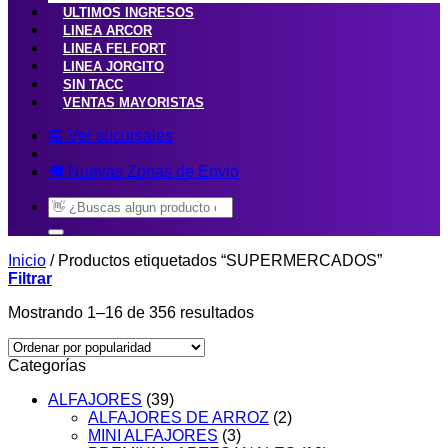
ULTIMOS INGRESOS
LINEA ARCOR
LINEA FELFORT
LINEA JORGITO
SIN TACC
VENTAS MAYORISTAS
🏪 Ver sucursales
🚚 Nuevas Zonas de Envio
Buscar
por:
Inicio
/
Productos etiquetados “SUPERMERCADOS”
Filtrar
Ordenado
Mostrando 1–16 de 356 resultados
por
popularidad
Categorías
ALFAJORES
(39)
ALFAJORES DE ARROZ
(2)
MINI ALFAJORES
(3)