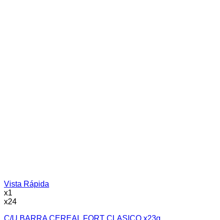
Vista Rápida
x1
x24
C/U BARRA CEREAL FORT CLASICO x23g