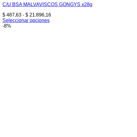
C/U BSA MALVAVISCOS GONGYS x28g
Rango
$
487,63
-
$
21.896,16
de
Seleccionar opciones
Este
precios:
-8%
producto
desde
tiene
$ 487,63
múltiples
hasta
variantes.
$ 21.896,16
Las
opciones
se
pueden
elegir
en
la
página
de
producto