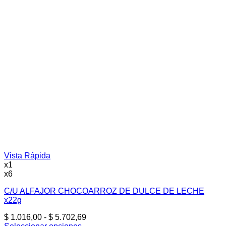
Vista Rápida
x1
x6
C/U ALFAJOR CHOCOARROZ DE DULCE DE LECHE
x22g
Rango
$
1.016,00
-
$
5.702,69
de