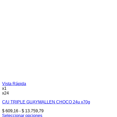
Vista Rápida
x1
x24
C/U TRIPLE GUAYMALLEN CHOCO 24u x70g
Rango
$
609,16
-
$
13.759,79
de
Seleccionar opciones