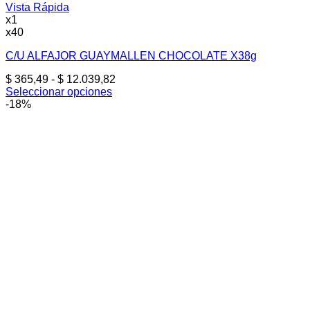
Vista Rápida
x1
x40
C/U ALFAJOR GUAYMALLEN CHOCOLATE X38g
Rango
$
365,49
-
$
12.039,82
de
Seleccionar opciones
Este
precios:
-18%
producto
desde
tiene
$ 365,49
múltiples
hasta
variantes.
$ 12.039,82
Las
opciones
se
pueden
elegir
en
la
página
de
producto