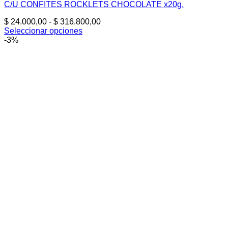
C/U CONFITES ROCKLETS CHOCOLATE x20g.
Rango
$
24.000,00
-
$
316.800,00
de
Seleccionar opciones
Este
precios:
-3%
producto
desde
tiene
$ 24.000,00
múltiples
hasta
variantes.
$ 316.800,00
Las
opciones
se
pueden
elegir
en
la
página
de
producto