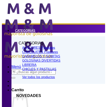
Saltar
al
contenido
CATEGORIAS
CATEGORIAS
ALFAJORES
CHOCOLATES
CARAMELOS Y GOMITAS
GOLOSINAS DIVERTIDAS
LIBRERIA
Menú
CHICLES Y PASTILLAS
Buscar
por:
Ver todos los productos
Carrito
NOVEDADES