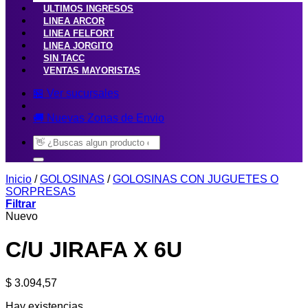
ULTIMOS INGRESOS
LINEA ARCOR
LINEA FELFORT
LINEA JORGITO
SIN TACC
VENTAS MAYORISTAS
🏪 Ver sucursales
🚚 Nuevas Zonas de Envio
Buscar
por:
Inicio
/
GOLOSINAS
/
GOLOSINAS CON JUGUETES O
SORPRESAS
Filtrar
Nuevo
C/U JIRAFA X 6U
$
3.094,57
Hay existencias