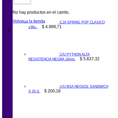
No hay productos en el carrito.
Volver a la tienda
CJA SPRING POP CLASICO
$
4.999,71
x36u.
C/U PYTHON ALTA
$
5.637,32
RESISTENCIA NEGRA 10mts
C/U BSA NEOSOL SANDWICH
$
200,18
X 25 G