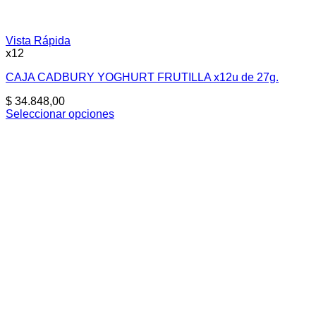
Vista Rápida
x12
CAJA CADBURY YOGHURT FRUTILLA x12u de 27g.
$
34.848,00
Seleccionar opciones
Este
producto
tiene
múltiples
variantes.
Las
opciones
se
pueden
elegir
en
la
página
de
producto