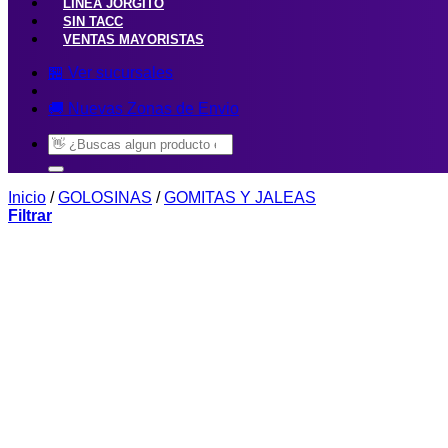
LINEA JORGITO
SIN TACC
VENTAS MAYORISTAS
🏪 Ver sucursales
🚚 Nuevas Zonas de Envio
Buscar
por:
Inicio
/
GOLOSINAS
/
GOMITAS Y JALEAS
Filtrar