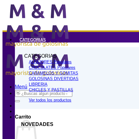
Saltar
al
contenido
CATEGORIAS
CATEGORIAS
ALFAJORES
CHOCOLATES
CARAMELOS Y GOMITAS
GOLOSINAS DIVERTIDAS
LIBRERIA
Menú
CHICLES Y PASTILLAS
Buscar
por:
Ver todos los productos
Carrito
NOVEDADES