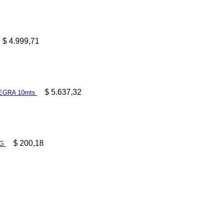
$
4.999,71
$
5.637,32
EGRA 10mts
$
200,18
 G