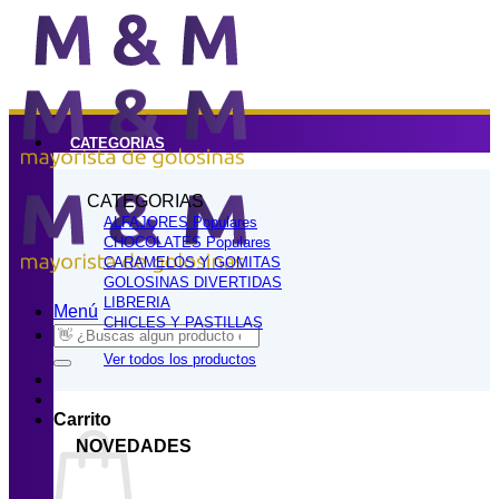
Saltar
al
contenido
CATEGORIAS
CATEGORIAS
ALFAJORES
CHOCOLATES
CARAMELOS Y GOMITAS
GOLOSINAS DIVERTIDAS
LIBRERIA
Menú
CHICLES Y PASTILLAS
Buscar
por:
Ver todos los productos
Carrito
NOVEDADES