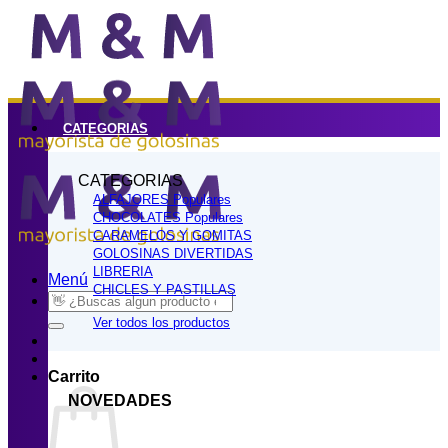
Saltar
al
contenido
CATEGORIAS
CATEGORIAS
ALFAJORES
CHOCOLATES
CARAMELOS Y GOMITAS
GOLOSINAS DIVERTIDAS
LIBRERIA
Menú
CHICLES Y PASTILLAS
Buscar
por:
Ver todos los productos
Carrito
NOVEDADES