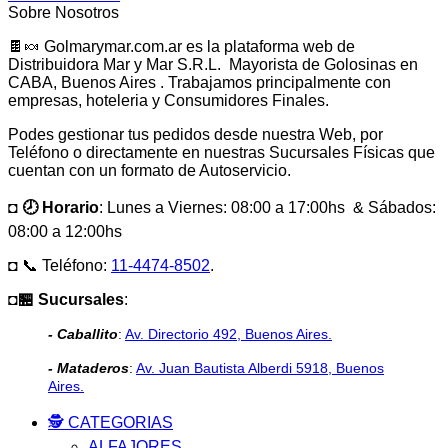
Sobre Nosotros
🍫🍬 Golmarymar.com.ar es la plataforma web de
Distribuidora Mar y Mar S.R.L. Mayorista de Golosinas en
CABA, Buenos Aires . Trabajamos principalmente con
empresas, hoteleria y Consumidores Finales.
Podes gestionar tus pedidos desde nuestra Web, por
Teléfono o directamente en nuestras Sucursales Físicas que
cuentan con un formato de Autoservicio.
◘ 🕗 Horario
: Lunes a Viernes: 08:00 a 17:00hs & Sábados:
08:00 a 12:00hs
◘ 📞 Teléfono:
11-4474-8502
.
◘🏪 Sucursales
:
- Caballito
:
Av. Directorio 492, Buenos Aires.
- Mataderos
:
Av. Juan Bautista Alberdi 5918, Buenos
Aires.
🕵️ CATEGORIAS
ALFAJORES