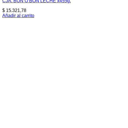
CJA. BON O BON LECHE x455g.
$
15.321,78
Añadir al carrito