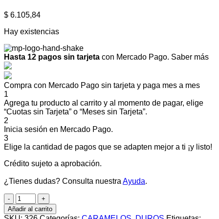
$
6.105,84
Hay existencias
Hasta 12 pagos sin tarjeta
con Mercado Pago.
Saber más
Compra con Mercado Pago sin tarjeta y paga mes a mes
1
Agrega tu producto al carrito y al momento de pagar, elige
“Cuotas sin Tarjeta” o “Meses sin Tarjeta”.
2
Inicia sesión en Mercado Pago.
3
Elige la cantidad de pagos que se adapten mejor a ti ¡y listo!
Crédito sujeto a aprobación.
¿Tienes dudas? Consulta nuestra
Ayuda
.
BSA
CARAMELOS
Añadir al carrito
GAJOS
SKU:
326
Categorías:
CARAMELOS
,
DUROS
Etiquetas: