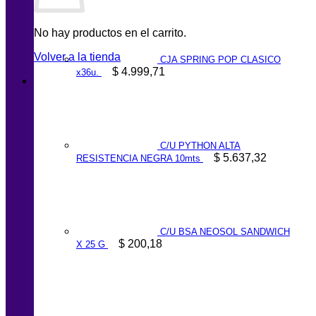
No hay productos en el carrito.
Volver a la tienda
CJA SPRING POP CLASICO
$
4.999,71
x36u.
C/U PYTHON ALTA
$
5.637,32
RESISTENCIA NEGRA 10mts
C/U BSA NEOSOL SANDWICH
$
200,18
X 25 G