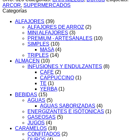
ARCOR
ARCOR
,
SUPERMERCADOS
x485g.
Categorías
cantidad
ALFAJORES
(39)
ALFAJORES DE ARROZ
(2)
MINI ALFAJORES
(3)
PREMIUM - ARTESANALES
(10)
SIMPLES
(10)
MASA
(4)
TRIPLES
(14)
ALMACEN
(10)
INFUSIONES Y ENDULZANTES
(8)
CAFE
(2)
CAPPUCCINO
(1)
TE
(1)
YERBA
(1)
BEBIDAS
(15)
AGUAS
(5)
AGUAS SABORIZADAS
(4)
ENERGIZANTES E ISÓTONICAS
(1)
GASEOSAS
(5)
JUGOS
(4)
CARAMELOS
(18)
CONFITADOS
(2)
DUROS
(4)