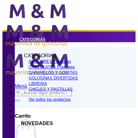
Saltar
al
contenido
CATEGORIAS
CATEGORIAS
ALFAJORES
CHOCOLATES
CARAMELOS Y GOMITAS
GOLOSINAS DIVERTIDAS
LIBRERIA
Menú
CHICLES Y PASTILLAS
Buscar
por:
Ver todos los productos
Carrito
NOVEDADES