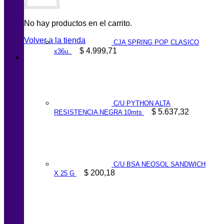
No hay productos en el carrito.
Volver a la tienda
CJA SPRING POP CLASICO
$
4.999,71
x36u.
C/U PYTHON ALTA
$
5.637,32
RESISTENCIA NEGRA 10mts
C/U BSA NEOSOL SANDWICH
$
200,18
X 25 G