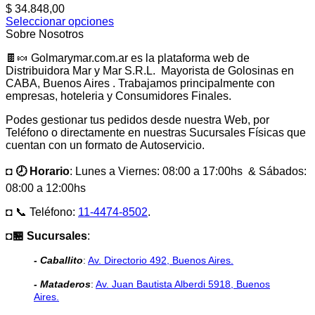
$
34.848,00
Seleccionar opciones
Este
Sobre Nosotros
producto
🍫🍬 Golmarymar.com.ar es la plataforma web de
tiene
Distribuidora Mar y Mar S.R.L. Mayorista de Golosinas en
múltiples
CABA, Buenos Aires . Trabajamos principalmente con
variantes.
empresas, hoteleria y Consumidores Finales.
Las
opciones
Podes gestionar tus pedidos desde nuestra Web, por
se
Teléfono o directamente en nuestras Sucursales Físicas que
pueden
cuentan con un formato de Autoservicio.
elegir
en
◘ 🕗 Horario
: Lunes a Viernes: 08:00 a 17:00hs & Sábados:
la
página
08:00 a 12:00hs
de
producto
◘ 📞 Teléfono:
11-4474-8502
.
◘🏪 Sucursales
:
- Caballito
:
Av. Directorio 492, Buenos Aires.
- Mataderos
:
Av. Juan Bautista Alberdi 5918, Buenos
Aires.