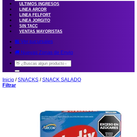
ULTIMOS INGRESOS
LINEA ARCOR
LINEA FELFORT
LINEA JORGITO
SIN TACC
VENTAS MAYORISTAS
🏪 Ver sucursales
🚚 Nuevas Zonas de Envio
Buscar
por:
Inicio
/
SNACKS
/
SNACK SALADO
Filtrar