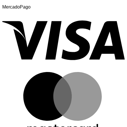
MercadoPago
V
M