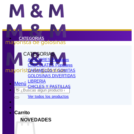
Saltar
al
contenido
CATEGORIAS
CATEGORIAS
ALFAJORES
CHOCOLATES
CARAMELOS Y GOMITAS
GOLOSINAS DIVERTIDAS
LIBRERIA
Menú
CHICLES Y PASTILLAS
Buscar
por:
Ver todos los productos
Carrito
NOVEDADES