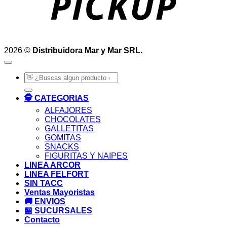
2026 ©
Distribuidora Mar y Mar SRL.
Buscar
por:
🕵️ CATEGORIAS
ALFAJORES
CHOCOLATES
GALLETITAS
GOMITAS
SNACKS
FIGURITAS Y NAIPES
LINEA ARCOR
LINEA FELFORT
SIN TACC
Ventas Mayoristas
🚚 ENVIOS
🏪 SUCURSALES
Contacto