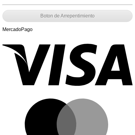
Boton de Arrepentimiento
MercadoPago
V
M