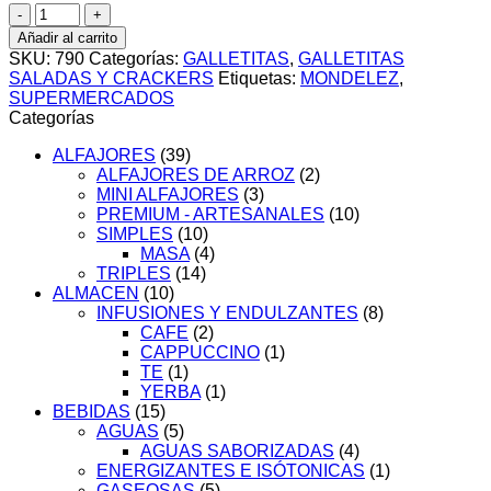
C/U
GALLETTAS
Añadir al carrito
CEREALITAS
SKU:
790
Categorías:
GALLETITAS
,
GALLETITAS
CLASICAS
SALADAS Y CRACKERS
Etiquetas:
MONDELEZ
,
x200g
SUPERMERCADOS
cantidad
Categorías
ALFAJORES
(39)
ALFAJORES DE ARROZ
(2)
MINI ALFAJORES
(3)
PREMIUM - ARTESANALES
(10)
SIMPLES
(10)
MASA
(4)
TRIPLES
(14)
ALMACEN
(10)
INFUSIONES Y ENDULZANTES
(8)
CAFE
(2)
CAPPUCCINO
(1)
TE
(1)
YERBA
(1)
BEBIDAS
(15)
AGUAS
(5)
AGUAS SABORIZADAS
(4)
ENERGIZANTES E ISÓTONICAS
(1)
GASEOSAS
(5)