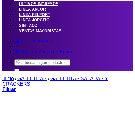
ULTIMOS INGRESOS
LINEA ARCOR
LINEA FELFORT
LINEA JORGITO
SIN TACC
VENTAS MAYORISTAS
🏪 Ver sucursales
🚚 Nuevas Zonas de Envio
Buscar
por:
Inicio
/
GALLETITAS
/
GALLETITAS SALADAS Y
CRACKERS
Filtrar