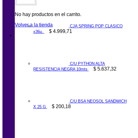
No hay productos en el carrito.
Volver a la tienda
CJA SPRING POP CLASICO
$
4.999,71
x36u.
C/U PYTHON ALTA
$
5.637,32
RESISTENCIA NEGRA 10mts
C/U BSA NEOSOL SANDWICH
$
200,18
X 25 G