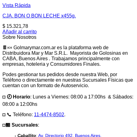
Vista Rápida
CJA. BON O BON LECHE x455g.
$
15.321,78
Añadir al carrito
Sobre Nosotros
🍫🍬 Golmarymar.com.ar es la plataforma web de
Distribuidora Mar y Mar S.R.L. Mayorista de Golosinas en
CABA, Buenos Aires . Trabajamos principalmente con
empresas, hoteleria y Consumidores Finales.
Podes gestionar tus pedidos desde nuestra Web, por
Teléfono o directamente en nuestras Sucursales Físicas que
cuentan con un formato de Autoservicio.
◘ 🕗 Horario
: Lunes a Viernes: 08:00 a 17:00hs & Sábados:
08:00 a 12:00hs
◘ 📞 Teléfono:
11-4474-8502
.
◘🏪 Sucursales
:
- Caballito
:
Av. Directorio 492, Buenos Aires.