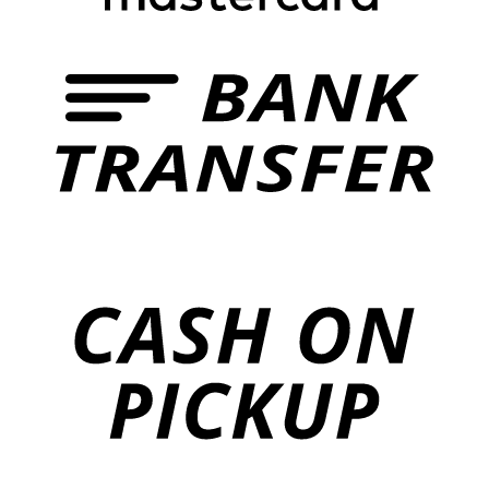
T
o
P