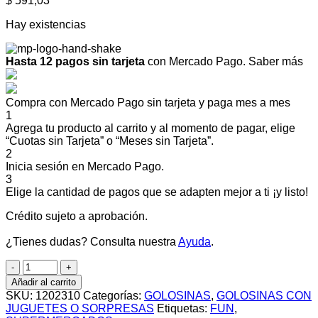
$
591,03
Hay existencias
Hasta 12 pagos sin tarjeta
con Mercado Pago.
Saber más
Compra con Mercado Pago sin tarjeta y paga mes a mes
1
Agrega tu producto al carrito y al momento de pagar, elige
“Cuotas sin Tarjeta” o “Meses sin Tarjeta”.
2
Inicia sesión en Mercado Pago.
3
Elige la cantidad de pagos que se adapten mejor a ti ¡y listo!
Crédito sujeto a aprobación.
¿Tienes dudas? Consulta nuestra
Ayuda
.
C/U
CHUPETIN
Añadir al carrito
CRAZY
SKU:
1202310
Categorías:
GOLOSINAS
,
GOLOSINAS CON
POP
JUGUETES O SORPRESAS
Etiquetas:
FUN
,
FRESA/SANDIA