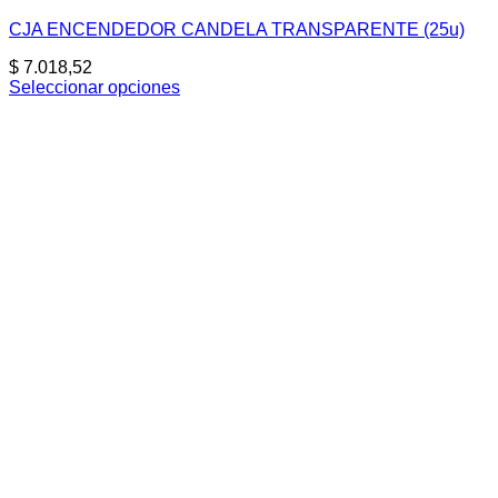
CJA ENCENDEDOR CANDELA TRANSPARENTE (25u)
$
7.018,52
Seleccionar opciones
Este
producto
tiene
múltiples
variantes.
Las
opciones
se
pueden
elegir
en
la
página
de
producto