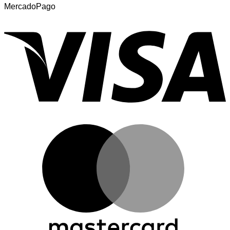
MercadoPago
V
M