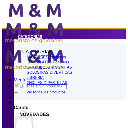
Saltar
al
contenido
CATEGORIAS
CATEGORIAS
ALFAJORES
CHOCOLATES
CARAMELOS Y GOMITAS
GOLOSINAS DIVERTIDAS
LIBRERIA
Menú
CHICLES Y PASTILLAS
Buscar
por:
Ver todos los productos
Carrito
NOVEDADES