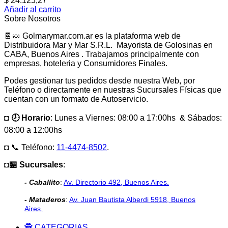
$
24.125,27
Añadir al carrito
Sobre Nosotros
🍫🍬 Golmarymar.com.ar es la plataforma web de
Distribuidora Mar y Mar S.R.L. Mayorista de Golosinas en
CABA, Buenos Aires . Trabajamos principalmente con
empresas, hoteleria y Consumidores Finales.
Podes gestionar tus pedidos desde nuestra Web, por
Teléfono o directamente en nuestras Sucursales Físicas que
cuentan con un formato de Autoservicio.
◘ 🕗 Horario
: Lunes a Viernes: 08:00 a 17:00hs & Sábados:
08:00 a 12:00hs
◘ 📞 Teléfono:
11-4474-8502
.
◘🏪 Sucursales
:
- Caballito
:
Av. Directorio 492, Buenos Aires.
- Mataderos
:
Av. Juan Bautista Alberdi 5918, Buenos
Aires.
🕵️ CATEGORIAS