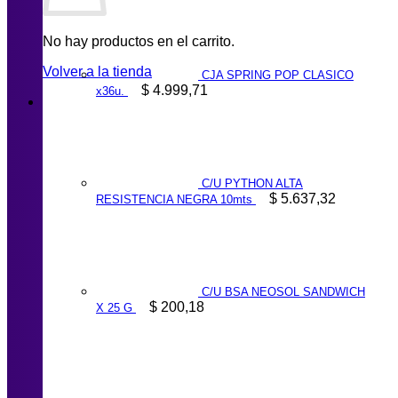
No hay productos en el carrito.
Volver a la tienda
CJA SPRING POP CLASICO
$
4.999,71
x36u.
C/U PYTHON ALTA
$
5.637,32
RESISTENCIA NEGRA 10mts
C/U BSA NEOSOL SANDWICH
$
200,18
X 25 G