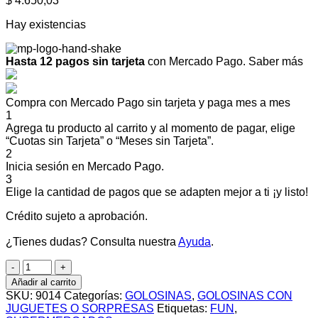
$
4.650,03
Hay existencias
Hasta 12 pagos sin tarjeta
con Mercado Pago.
Saber más
Compra con Mercado Pago sin tarjeta y paga mes a mes
1
Agrega tu producto al carrito y al momento de pagar, elige
“Cuotas sin Tarjeta” o “Meses sin Tarjeta”.
2
Inicia sesión en Mercado Pago.
3
Elige la cantidad de pagos que se adapten mejor a ti ¡y listo!
Crédito sujeto a aprobación.
¿Tienes dudas? Consulta nuestra
Ayuda
.
C/U
CONFITERO
Añadir al carrito
PEZ
SKU:
9014
Categorías:
GOLOSINAS
,
GOLOSINAS CON
JURASSIC
JUGUETES O SORPRESAS
Etiquetas:
FUN
,
X25.5G