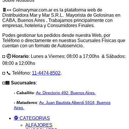
Sobre Nosotros
🍫🍬 Golmarymar.com.ar es la plataforma web de
Distribuidora Mar y Mar S.R.L. Mayorista de Golosinas en
CABA, Buenos Aires . Trabajamos principalmente con
empresas, hoteleria y Consumidores Finales.
Podes gestionar tus pedidos desde nuestra Web, por
Teléfono o directamente en nuestras Sucursales Físicas que
cuentan con un formato de Autoservicio.
◘ 🕗 Horario
: Lunes a Viernes: 08:00 a 17:00hs & Sábados:
08:00 a 12:00hs
◘ 📞 Teléfono:
11-4474-8502
.
◘🏪 Sucursales
:
- Caballito
:
Av. Directorio 492, Buenos Aires.
- Mataderos
:
Av. Juan Bautista Alberdi 5918, Buenos
Aires.
🕵️ CATEGORIAS
ALFAJORES