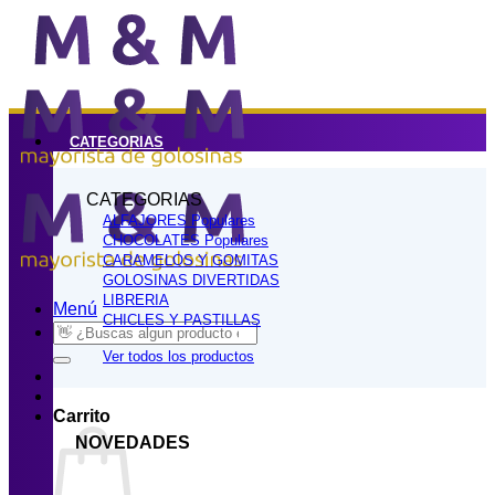
Saltar
al
contenido
CATEGORIAS
CATEGORIAS
ALFAJORES
CHOCOLATES
CARAMELOS Y GOMITAS
GOLOSINAS DIVERTIDAS
LIBRERIA
Menú
CHICLES Y PASTILLAS
Buscar
por:
Ver todos los productos
Carrito
NOVEDADES