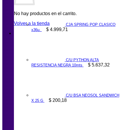
No hay productos en el carrito.
Volver a la tienda
CJA SPRING POP CLASICO
$
4.999,71
x36u.
C/U PYTHON ALTA
$
5.637,32
RESISTENCIA NEGRA 10mts
C/U BSA NEOSOL SANDWICH
$
200,18
X 25 G