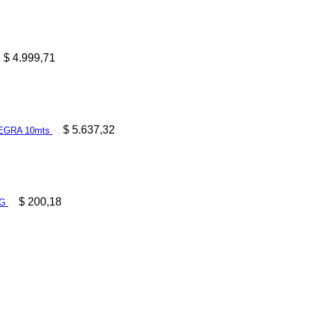
$
4.999,71
$
5.637,32
EGRA 10mts
$
200,18
 G