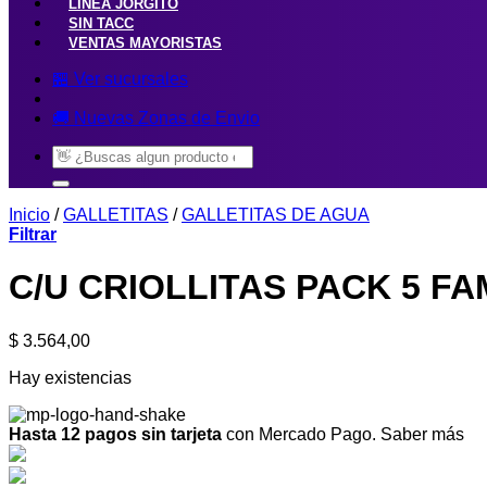
LINEA JORGITO
SIN TACC
VENTAS MAYORISTAS
🏪 Ver sucursales
🚚 Nuevas Zonas de Envio
Buscar
por:
Inicio
/
GALLETITAS
/
GALLETITAS DE AGUA
Filtrar
C/U CRIOLLITAS PACK 5 FAM
$
3.564,00
Hay existencias
Hasta 12 pagos sin tarjeta
con Mercado Pago.
Saber más