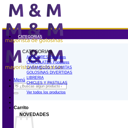
Saltar
al
contenido
CATEGORIAS
CATEGORIAS
ALFAJORES
CHOCOLATES
CARAMELOS Y GOMITAS
GOLOSINAS DIVERTIDAS
LIBRERIA
Menú
CHICLES Y PASTILLAS
Buscar
por:
Ver todos los productos
Carrito
NOVEDADES