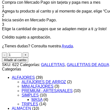
Compra con Mercado Pago sin tarjeta y paga mes a mes
1
Agrega tu producto al carrito y al momento de pagar, elige “Cuo
2
Inicia sesión en Mercado Pago.
3
Elige la cantidad de pagos que se adapten mejor a ti ¡y listo!
Crédito sujeto a aprobación.
¿Tienes dudas? Consulta nuestra
Ayuda
.
C/U
CRIOLLITAS
Añadir al carrito
PACK
SKU:
622
Categorías:
GALLETITAS
,
GALLETITAS DE AGUA
5
Categorías
FAMILIAR
X
ALFAJORES
(39)
499
ALFAJORES DE ARROZ
(2)
G
MINI ALFAJORES
(3)
cantidad
PREMIUM - ARTESANALES
(10)
SIMPLES
(10)
MASA
(4)
TRIPLES
(14)
ALMACEN
(10)